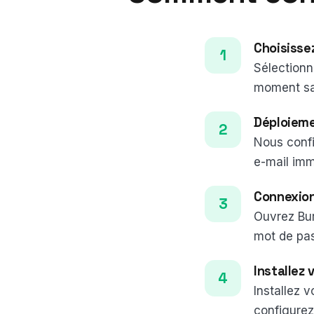
Choisisse
Sélectionn
moment san
Déploieme
Nous conf
e-mail im
Connexion
Ouvrez Bure
mot de pas
Installez 
Installez 
configurez