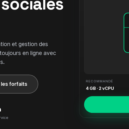
 sociales
ation et gestion des
oujours en ligne avec
s.
RECOMMANDÉ
 les forfaits
4 GB · 2 vCPU
n
rvice