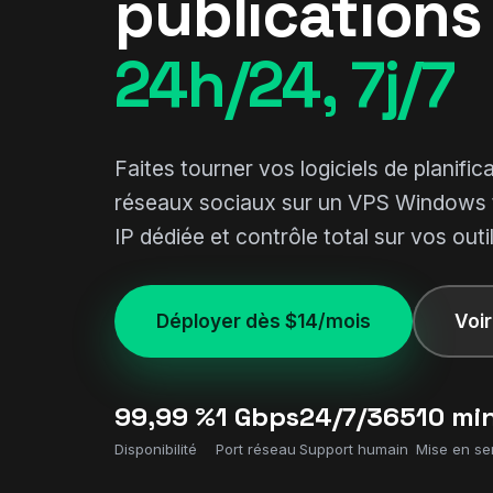
publications
24h/24, 7j/7
Faites tourner vos logiciels de planific
réseaux sociaux sur un VPS Windows t
IP dédiée et contrôle total sur vos outil
Déployer dès $14/mois
Voir
99,99 %
1 Gbps
24/7/365
10 mi
Disponibilité
Port réseau
Support humain
Mise en se