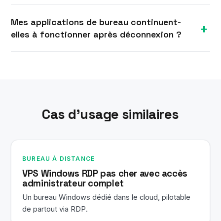
tablette, ainsi que depuis n'importe quel
La plupart des VPS Windows sont provisionnés en
ordinateur.
Mes applications de bureau continuent-
environ 10 minutes après la commande. Vous
elles à fonctionner après déconnexion ?
recevez votre adresse IP et vos identifiants RDP
par e-mail et pouvez vous connecter
Oui. Votre VPS reste allumé 24h/24 dans notre
immédiatement.
datacenter ; vos applications et tâches en arrière-
plan continuent de tourner après la fermeture de
votre session Remote Desktop.
Cas d’usage similaires
BUREAU À DISTANCE
VPS Windows RDP pas cher avec accès
administrateur complet
Un bureau Windows dédié dans le cloud, pilotable
de partout via RDP.