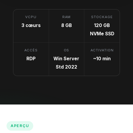
VCPU
RAM
STOCKAGE
3 cœurs
8 GB
120 GB
NVMe SSD
ACCÈS
OS
ACTIVATION
RDP
Win Server
~10 min
Std 2022
APERÇU