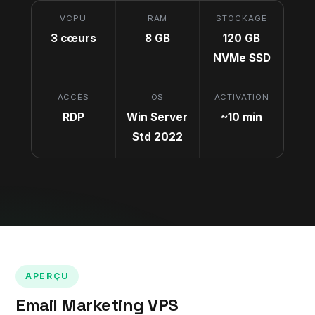
VCPU
RAM
STOCKAGE
3 cœurs
8 GB
120 GB
NVMe SSD
ACCÈS
OS
ACTIVATION
RDP
Win Server
~10 min
Std 2022
APERÇU
Email Marketing VPS