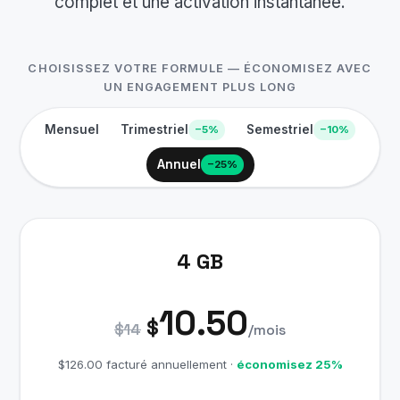
complet et une activation instantanée.
CHOISISSEZ VOTRE FORMULE — ÉCONOMISEZ AVEC
UN ENGAGEMENT PLUS LONG
Mensuel
Trimestriel
Semestriel
−5%
−10%
Annuel
−25%
4 GB
10.50
$
$14
/mois
$126.00 facturé annuellement ·
économisez 25%