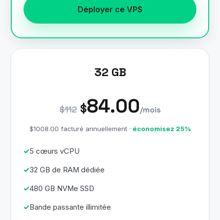
Déployer ce VPS
32 GB
84.00
$
$112
/mois
$1008.00 facturé annuellement ·
économisez 25%
5 cœurs vCPU
32 GB de RAM dédiée
480 GB NVMe SSD
Bande passante illimitée