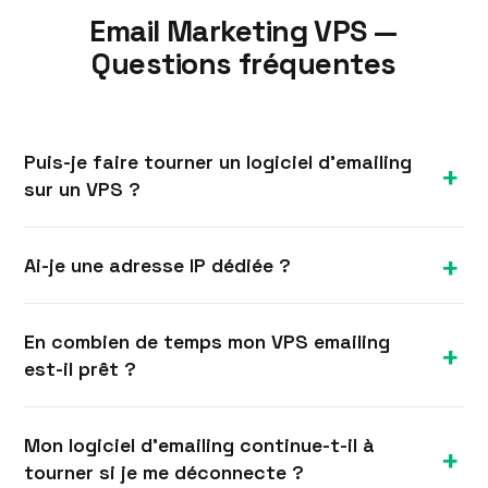
Email Marketing VPS —
Questions fréquentes
Puis-je faire tourner un logiciel d'emailing
sur un VPS ?
Oui. Les outils de prospection et de campagnes
Ai-je une adresse IP dédiée ?
Windows s'installent sur le VPS avec un accès
administrateur complet et une IP dédiée. Nous
Oui, chaque VPS dispose de sa propre adresse IP
exigeons un usage avec consentement et
En combien de temps mon VPS emailing
dédiée, indispensable pour l'envoi et les licences
conforme aux lois anti-spam, selon notre politique
est-il prêt ?
de nombreux outils emailing.
d'utilisation acceptable.
La plupart des plans VPS Windows sont
Mon logiciel d'emailing continue-t-il à
provisionnés en environ 10 minutes. Vous recevez
tourner si je me déconnecte ?
votre IP et vos identifiants RDP par e-mail et