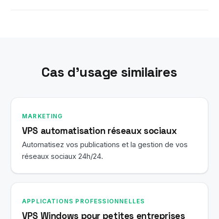
pouvez configurer votre logiciel immédiatement.
Oui. Votre VPS reste allumé 24h/24 dans notre
datacenter, donc votre logiciel et toutes les
tâches en arrière-plan continuent d'opérer après
fermeture de votre session Bureau à distance.
Cas d’usage similaires
MARKETING
VPS automatisation réseaux sociaux
Automatisez vos publications et la gestion de vos
réseaux sociaux 24h/24.
APPLICATIONS PROFESSIONNELLES
VPS Windows pour petites entreprises