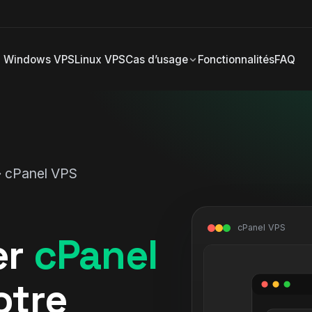
Windows VPS
Linux VPS
Cas d’usage
Fonctionnalités
FAQ
› cPanel VPS
cPanel VPS
er
cPanel
otre