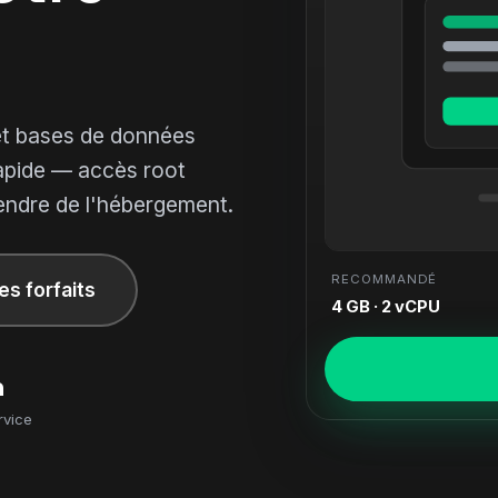
et bases de données
pide — accès root
vendre de l'hébergement.
RECOMMANDÉ
les forfaits
4 GB · 2 vCPU
n
rvice