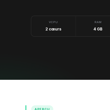
VCPU
RAM
2 cœurs
4 GB
APERÇU