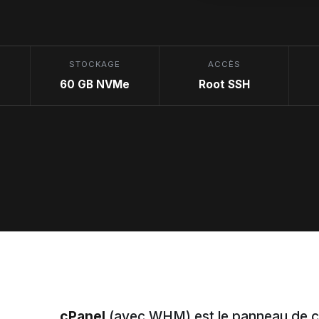
STOCKAGE
ACCÈS
60 GB NVMe
Root SSH
cPanel
(avec WHM) est le panneau de c