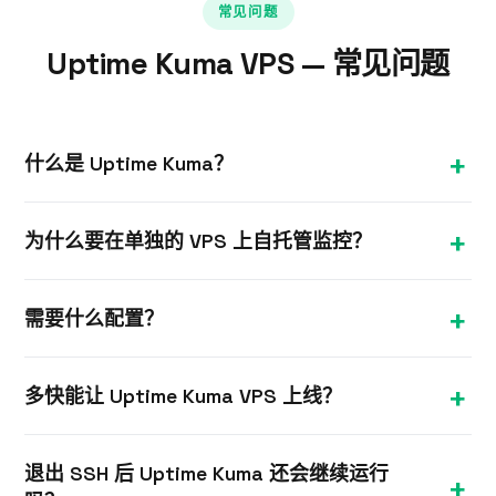
常见问题
Uptime Kuma VPS — 常见问题
什么是 Uptime Kuma？
Uptime Kuma 是一款免费的自托管监控工具，可检测
为什么要在单独的 VPS 上自托管监控？
您的网站和服务是否在线，并在故障时发送告警 — 付
费可用性监控服务的热门替代方案。
在独立 VPS 上运行监控，可以检测主服务器的故障，
需要什么配置？
且不受主服务器宕机的影响。
资源需求极低 — 1 GB 套餐完全足够运行 Uptime
多快能让 Uptime Kuma VPS 上线？
Kuma 及大量监控项目。
大多数 Linux VPS 套餐在下单后几分钟内即可开通。
退出 SSH 后 Uptime Kuma 还会继续运行
您会通过邮件收到 IP 和 root SSH 凭据，可立即安装