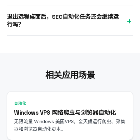
SEnuke、验证码识别软件和代理管理工具。
完全够用。所有套餐均配备 1 Gbps 端口不限流量带
退出远程桌面后，SEO自动化任务还会继续运
宽，这一点非常关键，因为 GSA SER 和 ScrapeBox
行吗？
等工具每分钟可发送数千次请求。
会的。VPS全天候24/7保持运行，断开远程桌面
（RDP）连接后，您的推广活动仍会持续提交、抓取
和验证。
相关应用场景
自动化
Windows VPS 网络爬虫与浏览器自动化
无限流量 Windows 美国VPS，全天候运行爬虫、采集
器和浏览器自动化脚本。