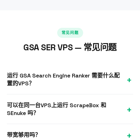
常见问题
GSA SER VPS — 常见问题
运行 GSA Search Engine Ranker 需要什么配
置的VPS？
对于高强度使用场景，GSA SER 受益于多个 vCPU 核
可以在同一台VPS上运行 ScrapeBox 和
心和8–16 GB内存。我们推荐 16 GB 套餐作为基础配
SEnuke 吗？
置；拥有数百个项目和高线程数的大型部署可能需要
更多内存或高速 vCPU 核心。
可以。拥有完整管理员权限后，您可以在单台
带宽够用吗？
Windows VPS上同时安装 GSA SER、ScrapeBox、