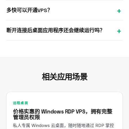
件24/7在线，而非局限于某台实体机器。
可以。在iOS或Android上使用免费的微软Remote
多快可以开通VPS？
Desktop应用，即可从手机或平板访问您的云桌面，
当然也可以从任何电脑访问。
大多数Windows VPS套餐在下单后约10分钟内完成配
断开连接后桌面应用程序还会继续运行吗？
置。您将通过邮件收到IP地址和RDP登录凭据，可立即
登录安装桌面应用程序。
是的。您的VPS在我们的数据中心全天候运行，关闭
远程桌面会话后，桌面应用程序和后台任务将继续正
常运行。
相关应用场景
远程桌面
价格实惠的 Windows RDP VPS，拥有完整
管理员权限
私人专属 Windows 云桌面，随时随地通过 RDP 掌控