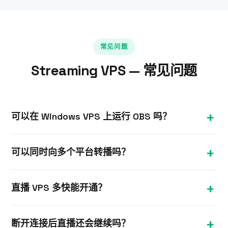
常见问题
Streaming VPS — 常见问题
可以在 Windows VPS 上运行 OBS 吗？
可以。OBS 可安装在 Windows VPS 上，用于转播、
可以同时向多个平台转播吗？
中继和全天候循环直播。请注意，需要 GPU 加速的游
戏捕获需要 GPU 方案——如有需求，请联系我们了解
可以。在 VPS 上运行转播软件，将一路输入信号同时
GPU 配置选项。
直播 VPS 多快能开通？
转发至多个平台，充分利用 VPS 的高速上行带宽。
大多数 Windows VPS 方案在下单后约 10 分钟内完
断开连接后直播还会继续吗？
成配置，您将收到 IP 地址和 RDP 凭据，可立即开始