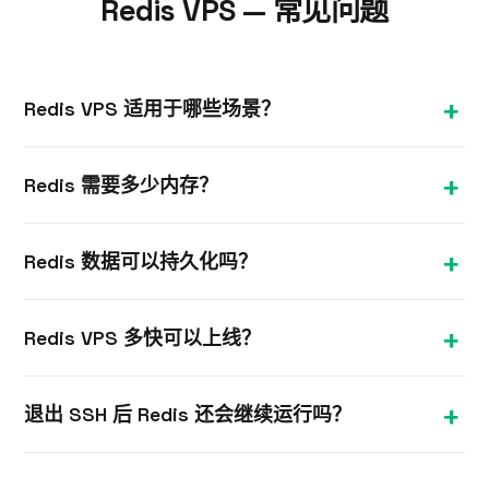
Redis VPS — 常见问题
Redis VPS 适用于哪些场景？
Redis VPS 为应用提供高速专属内存数据存储，适用
Redis 需要多少内存？
于缓存、会话管理、消息队列、限速和发布/订阅，有
效提升性能并减轻主数据库压力。
由于 Redis 将数据保存在内存中，请选择内存容量超
Redis 数据可以持久化吗？
过您数据集加开销的套餐。2 GB 套餐适合大多数缓存
场景；更大的工作集请选择更高配置。
可以选择开启。您可以在 NVMe 上启用 RDB 快照和/
Redis VPS 多快可以上线？
或 AOF 日志，使 Redis 数据在重启后得以保留；也可
以将其纯粹作为缓存使用。
大多数 Linux VPS 计划在下单后数分钟内完成开通。
退出 SSH 后 Redis 还会继续运行吗？
您将通过邮件收到 IP 地址和 root SSH 凭据，随即即
可安装 Redis。
会的。您的 Linux VPS 全天候保持开机状态，关闭