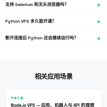
支持 Selenium 和无头浏览器吗？
设为系统服务或计划任务，无论您是否在线，脚本都
会持续运行，与您本地电脑完全无关。
完全支持。拥有完整管理员权限，您可以安装
Python VPS 多久能开通？
Selenium、Playwright 或 Scrapy，以及配套的浏览
器和驱动，满足各类爬虫和自动化需求。
大多数 Windows VPS 套餐在下单后约 10 分钟内完
断开连接后 Python 还会继续运行吗？
成配置。您将通过邮件收到 IP 地址和 RDP 登录凭
据，可立即登录并安装 Python。
会的。您的 VPS 在我们的数据中心 24 小时不间断运
行，关闭远程桌面会话后，Python 及所有后台任务仍
然持续运行。
相关应用场景
开发工具
Node.js VPS — 应用、机器人与 API 的理想