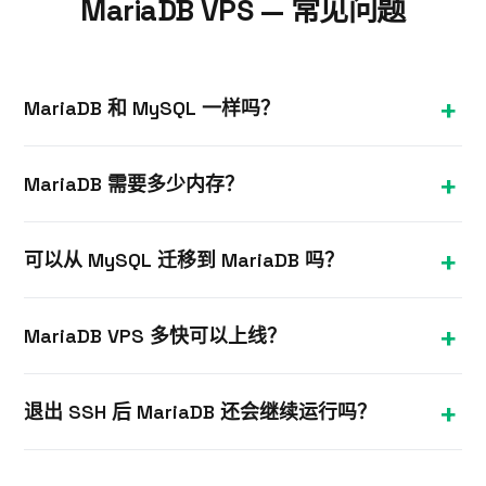
MariaDB VPS — 常见问题
MariaDB 和 MySQL 一样吗？
MariaDB 是 MySQL 的开源分支，与之高度兼容。大
MariaDB 需要多少内存？
多数应用和工具可无缝使用其中任一；MariaDB 是常
见的直接替代选择。
小型应用使用 2 GB 即可；数据集较大或并发较高
可以从 MySQL 迁移到 MariaDB 吗？
时，建议 4 GB 或以上，因为数据库依赖内存进行缓
存加速。
大多数情况下完全可以——MariaDB 在设计上保持兼
MariaDB VPS 多快可以上线？
容性，迁移通常较为顺畅。在正式切换前，请务必使
用您的具体应用进行充分测试。
大多数 Linux VPS 计划在下单后数分钟内完成开通。
退出 SSH 后 MariaDB 还会继续运行吗？
您将通过邮件收到 IP 地址和 root SSH 凭据，随即即
可安装 MariaDB。
会的。您的 Linux VPS 全天候保持开机状态，关闭