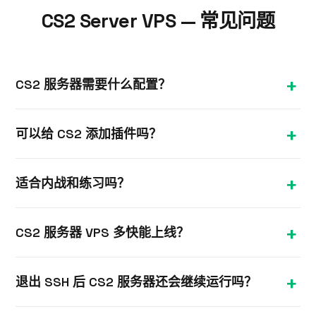
CS2 Server VPS — 常见问题
CS2 服务器需要什么配置？
CS2 服务器约 4 GB 内存即可良好运行；对于流畅的
可以给 CS2 添加插件吗？
竞技体验，CPU 单线程性能和低延迟网络最为关键。
可以。拥有完整 root 权限，您可以安装 Metamod 和
适合内战和练习吗？
CounterStrikeSharp 插件，添加游戏功能和管理工
具。
非常适合。专用 VPS 为内战、练习和社区游戏提供低
CS2 服务器 VPS 多快能上线？
ping、全天候可用的服务器环境。
大多数 Linux VPS 套餐在下单后几分钟内即可开通。
退出 SSH 后 CS2 服务器还会继续运行吗？
您将通过邮件收到 IP 地址和 root SSH 凭据，随即可
安装 CS2 服务器。