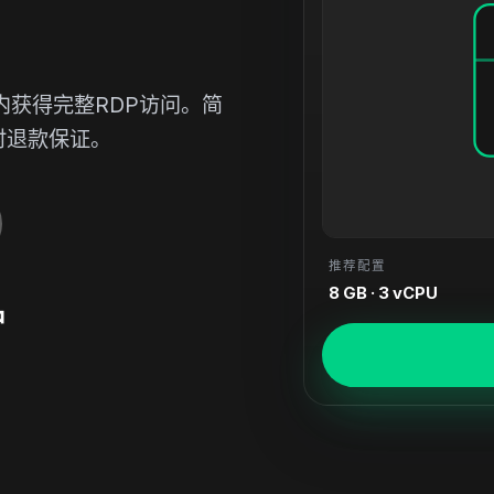
钟内获得完整RDP访问。简
时退款保证。
推荐配置
8 GB · 3 vCPU
钟