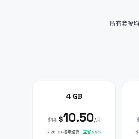
所有套餐均
4 GB
10.50
$
$14
/月
$126.00 按年结算 ·
立省 25%
$