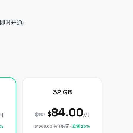
和即时开通。
32 GB
84.00
$
$112
/月
/月
$1008.00 按年结算 ·
立省 25%
5%