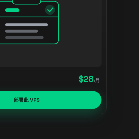
$28
/月
部署此 VPS