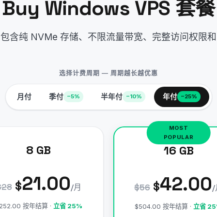
Buy Windows VPS 套餐
包含纯 NVMe 存储、不限流量带宽、完整访问权限
选择计费周期 — 周期越长越优惠
月付
季付
半年付
年付
−5%
−10%
−25%
8 GB
16 GB
21.00
42.00
$
$
$28
/月
$56
252.00 按年结算 ·
立省 25%
$504.00 按年结算 ·
立省 2