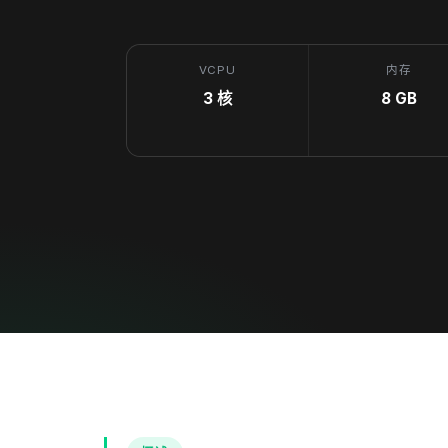
VCPU
内存
3 核
8 GB