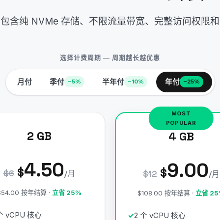
包含纯 NVMe 存储、不限流量带宽、完整访问权限
选择计费周期 — 周期越长越优惠
月付
季付
半年付
年付
−5%
−10%
−25%
2 GB
4 GB
4.50
9.00
$
$
$6
/月
$12
/月
$54.00 按年结算 ·
立省 25%
$108.00 按年结算 ·
立省 25
 个 vCPU 核心
2 个 vCPU 核心