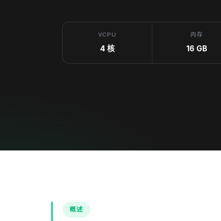
VCPU
内存
4 核
16 GB
概述