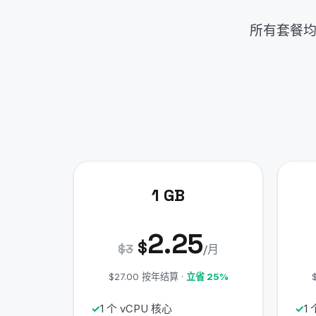
所有套餐均
1 GB
2.25
$
$3
/月
$27.00 按年结算 ·
立省 25%
1 个 vCPU 核心
1