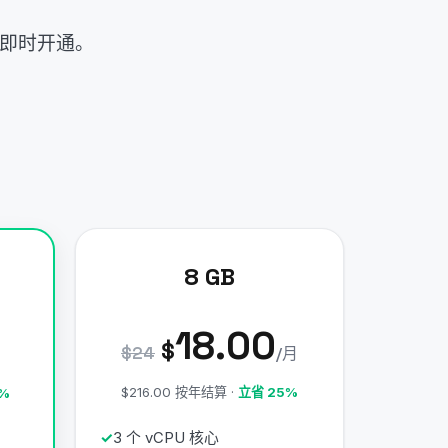
和即时开通。
8 GB
18.00
$
$24
/月
$216.00 按年结算 ·
立省 25%
%
3 个 vCPU 核心