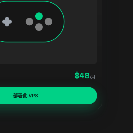
$48
/月
部署此 VPS