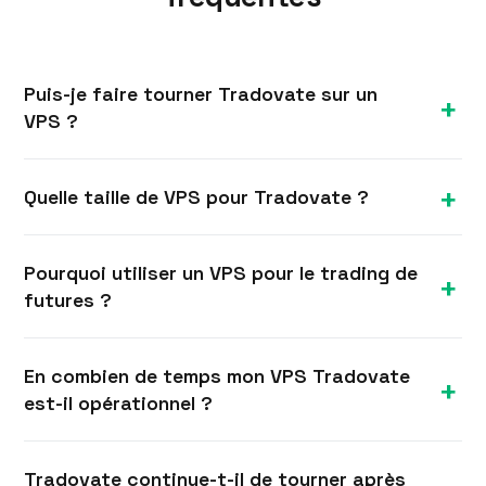
Puis-je faire tourner Tradovate sur un
VPS ?
Oui. Vous pouvez exécuter l'application desktop
Quelle taille de VPS pour Tradovate ?
Tradovate (ou la plateforme navigateur) sur un
VPS Windows avec RDP complet, pour rester en
Un plan 4 Go prend en charge la plateforme sans
ligne et proche des marchés 24h/24.
Pourquoi utiliser un VPS pour le trading de
difficulté ; passez à plus si vous ajoutez des outils
futures ?
de chartage ou d'automatisation.
Un VPS maintient votre plateforme en ligne
En combien de temps mon VPS Tradovate
24h/24 avec une faible latence vers les marchés,
est-il opérationnel ?
pour une exécution rapide sans craindre que
votre PC se mette en veille.
La plupart des offres VPS Windows sont
Tradovate continue-t-il de tourner après