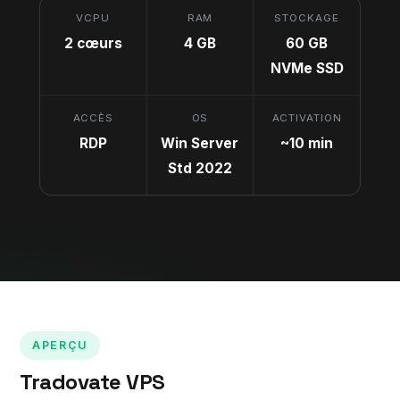
VCPU
RAM
STOCKAGE
2 cœurs
4 GB
60 GB
NVMe SSD
ACCÈS
OS
ACTIVATION
RDP
Win Server
~10 min
Std 2022
APERÇU
Tradovate VPS