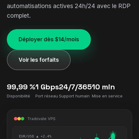
automatisations actives 24h/24 avec le RDP
complet.
Déployer dès $14/mois
Voir les forfaits
99,99 %
1 Gbps
24/7/365
10 min
Disponibilité
Port réseau
Support humain
Mise en service
Tradovate VPS
EUR/USD ▲ +2.4%