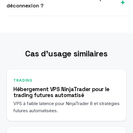
provisionnées en environ 10 minutes après la
déconnexion ?
commande. Vous recevez votre adresse IP et vos
identifiants RDP par e-mail et pouvez configurer
Oui. Votre VPS reste allumé 24h/24 dans notre
Tradovate immédiatement.
datacenter, donc Tradovate et toutes les tâches
en arrière-plan continuent de fonctionner après la
fermeture de votre session Bureau à distance.
Cas d’usage similaires
TRADING
Hébergement VPS NinjaTrader pour le
trading futures automatisé
VPS à faible latence pour NinjaTrader 8 et stratégies
futures automatisées.