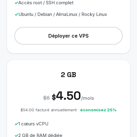
Accès root / SSH complet
Ubuntu / Debian / AlmaLinux / Rocky Linux
Déployer ce VPS
2 GB
4.50
$
$6
/mois
$54.00 facturé annuellement ·
économisez 25%
1 cœurs vCPU
2 GB de RAM dédiée