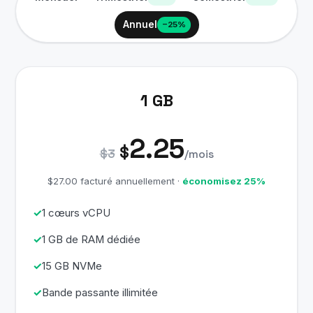
Annuel
−25%
1 GB
2.25
$
$3
/mois
$27.00 facturé annuellement ·
économisez 25%
1 cœurs vCPU
1 GB de RAM dédiée
15 GB NVMe
Bande passante illimitée