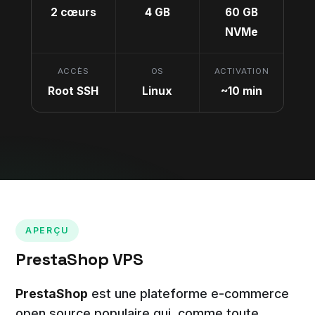
2 cœurs
4 GB
60 GB
NVMe
ACCÈS
OS
ACTIVATION
Root SSH
Linux
~10 min
APERÇU
PrestaShop VPS
PrestaShop
est une plateforme e-commerce
open source populaire qui, comme toute