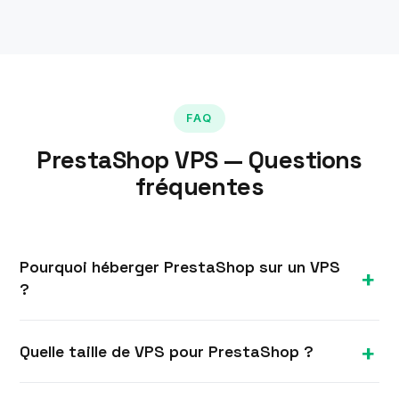
FAQ
PrestaShop VPS — Questions
fréquentes
Pourquoi héberger PrestaShop sur un VPS
?
PrestaShop exécute des opérations de panier et
Quelle taille de VPS pour PrestaShop ?
de paiement dynamiques qui bénéficient de vCPU
rapides, d'une RAM dédiée et d'un NVMe. Un VPS
Nous recommandons de démarrer à 4 Go pour