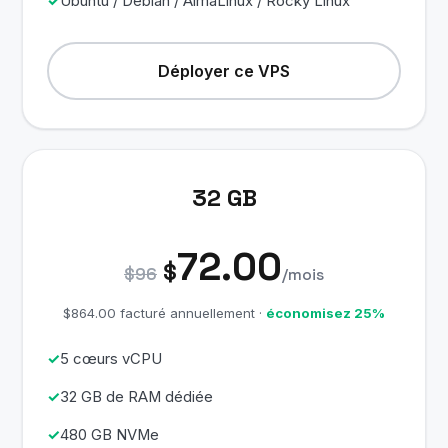
Ubuntu / Debian / AlmaLinux / Rocky Linux
Déployer ce VPS
32 GB
72.00
$
$96
/mois
$864.00 facturé annuellement ·
économisez 25%
5 cœurs vCPU
32 GB de RAM dédiée
480 GB NVMe