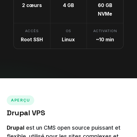
2 cœurs
4 GB
60 GB
NVMe
ACCÈS
OS
ACTIVATION
Root SSH
Linux
~10 min
APERÇU
Drupal VPS
Drupal
est un CMS open source puissant et
flexible, utilisé pour les sites complexes et