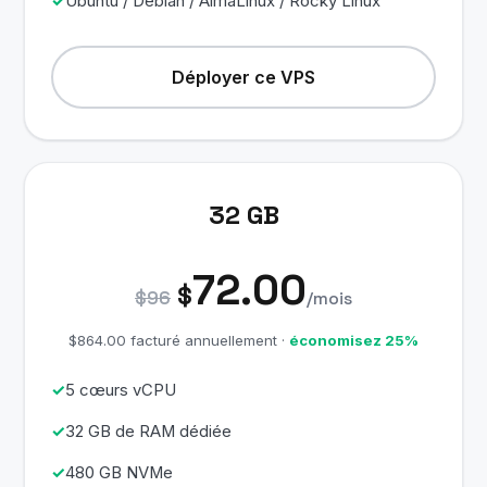
Ubuntu / Debian / AlmaLinux / Rocky Linux
Déployer ce VPS
32 GB
72.00
$
$96
/mois
$864.00 facturé annuellement ·
économisez 25%
5 cœurs vCPU
32 GB de RAM dédiée
480 GB NVMe