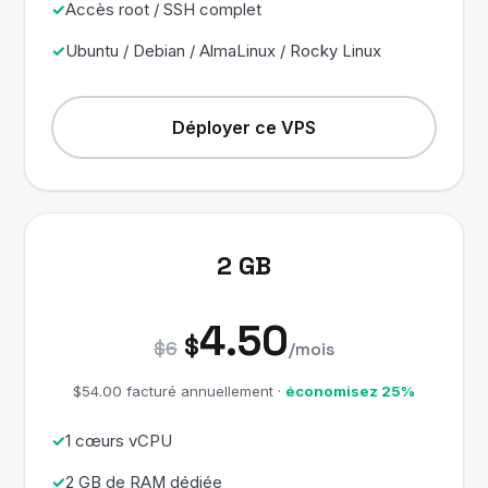
Accès root / SSH complet
Ubuntu / Debian / AlmaLinux / Rocky Linux
Déployer ce VPS
2 GB
4.50
$
$6
/mois
$54.00 facturé annuellement ·
économisez 25%
1 cœurs vCPU
2 GB de RAM dédiée