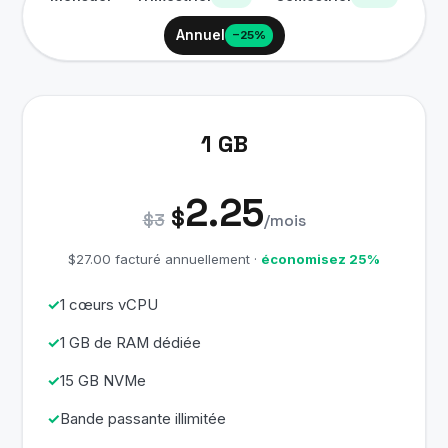
Annuel
−25%
1 GB
2.25
$
$3
/mois
$27.00 facturé annuellement ·
économisez 25%
1 cœurs vCPU
1 GB de RAM dédiée
15 GB NVMe
Bande passante illimitée