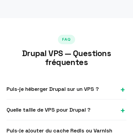
FAQ
Drupal VPS — Questions
fréquentes
Puis-je héberger Drupal sur un VPS ?
Oui. Avec l'accès root complet, vous pouvez faire
Quelle taille de VPS pour Drupal ?
tourner Drupal sur une stack LAMP/LEMP
optimisée, offrant à votre site des ressources
Démarrez à 4 Go pour un vrai site Drupal ; les
isolées, du cache et un contrôle total de la
Puis-je ajouter du cache Redis ou Varnish
sites plus grands ou plus chargés profitent de