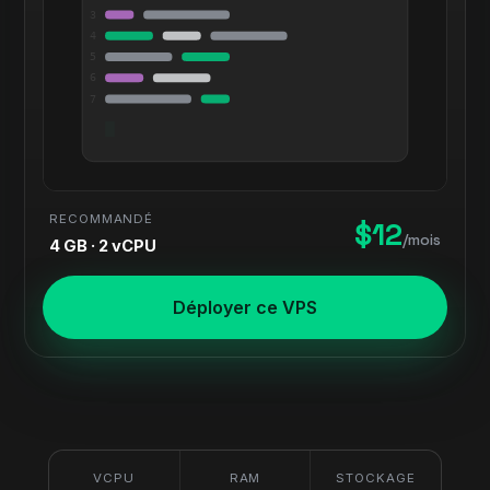
3
4
5
6
7
RECOMMANDÉ
$12
/mois
4 GB · 2 vCPU
Déployer ce VPS
VCPU
RAM
STOCKAGE