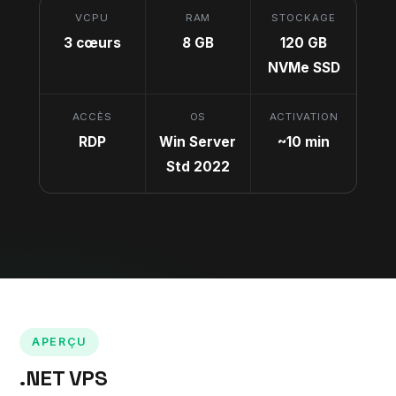
VCPU
RAM
STOCKAGE
3 cœurs
8 GB
120 GB
NVMe SSD
ACCÈS
OS
ACTIVATION
RDP
Win Server
~10 min
Std 2022
APERÇU
.NET VPS