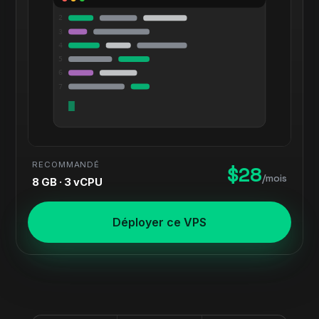
2
3
4
5
6
7
RECOMMANDÉ
$28
/mois
8 GB · 3 vCPU
Déployer ce VPS