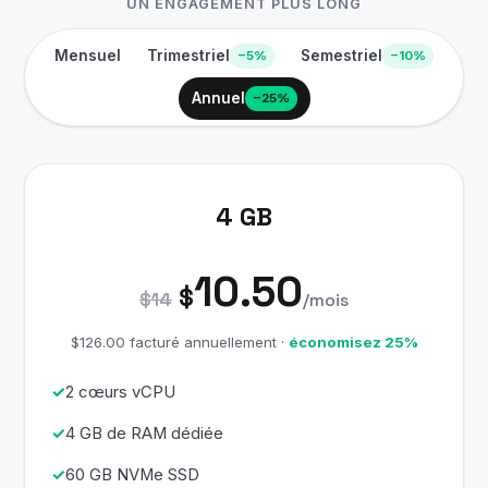
UN ENGAGEMENT PLUS LONG
Mensuel
Trimestriel
Semestriel
−5%
−10%
Annuel
−25%
4 GB
10.50
$
$14
/mois
$126.00 facturé annuellement ·
économisez 25%
2 cœurs vCPU
4 GB de RAM dédiée
60 GB NVMe SSD