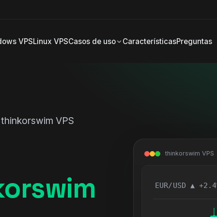
dows VPS
Linux VPS
Casos de uso
Características
Preguntas
 thinkorswim VPS
thinkorswim VPS
korswim
EUR/USD ▲ +2.4