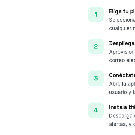
Elige tu p
Selecciona
cualquier 
Despliega
Aprovisio
correo elec
Conéctate
Abre la apl
usuario y 
Instala t
Descarga e
alertas, y 