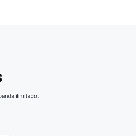
S
nda ilimitado,