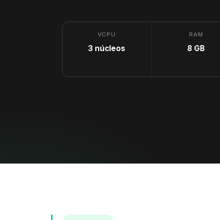
VCPU
RAM
3 núcleos
8 GB