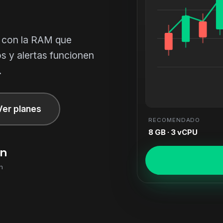
 con la RAM que
os y alertas funcionen
.
Ver planes
RECOMENDADO
8 GB · 3 vCPU
in
n