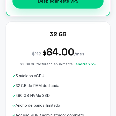
Desplegar este VPS
32 GB
84.00
$
$112
/mes
$1008.00 facturado anualmente ·
ahorra 25%
5 núcleos vCPU
32 GB de RAM dedicada
480 GB NVMe SSD
Ancho de banda ilimitado
Acceso RDP / administrador completo