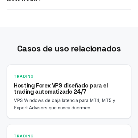
personalizado o script que funcione en una
instalación normal de MetaTrader también
Elige la ubicación más cercana a los servidores
funcionará en tu VPS.
de tu bróker para obtener la menor latencia.
Ofrecemos Buffalo, Dallas, Los Ángeles y
Ámsterdam — contacta con soporte indicando tu
Casos de uso relacionados
bróker y te asesoraremos.
TRADING
Hosting Forex VPS diseñado para el
trading automatizado 24/7
VPS Windows de baja latencia para MT4, MT5 y
Expert Advisors que nunca duermen.
TRADING