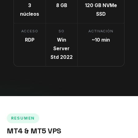
3
8 GB
120 GB NVMe
núcleos
SSD
ACCESO
SO
ACTIVACIÓN
RDP
Win
~10 min
Server
Std 2022
RESUMEN
MT4 & MT5 VPS