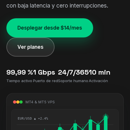
con baja latencia y cero interrupciones.
Desplegar desde $14/mes
Ver planes
99,99 %
1 Gbps
24/7/365
10 min
Tiempo activo
Puerto de red
Soporte humano
Activación
MT4 & MT5 VPS
EUR/USD ▲ +2.4%