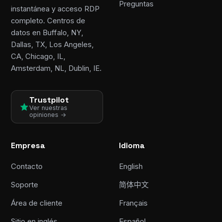
Preguntas
instantánea y acceso RDP
completo. Centros de
datos en Buffalo, NY,
Dallas, TX, Los Angeles,
CA, Chicago, IL,
Amsterdam, NL, Dublin, IE.
Trustpilot
Ver nuestras
opiniones →
Empresa
Idioma
Contacto
English
Soporte
简体中文
Área de cliente
Français
Sitio en inglés
Español