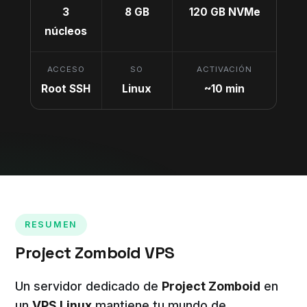
3
8 GB
120 GB NVMe
núcleos
ACCESO
SO
ACTIVACIÓN
Root SSH
Linux
~10 min
RESUMEN
Project Zomboid VPS
Un servidor dedicado de
Project Zomboid
en
un
VPS Linux
mantiene tu mundo de