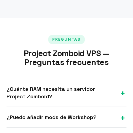
PREGUNTAS
Project Zomboid VPS —
Preguntas frecuentes
¿Cuánta RAM necesita un servidor
Project Zomboid?
Unos 8 GB es un buen punto de partida,
¿Puedo añadir mods de Workshop?
especialmente con mods y varios jugadores; los
servidores muy moddados se benefician de más
Sí. Con root completo puedes añadir mods de