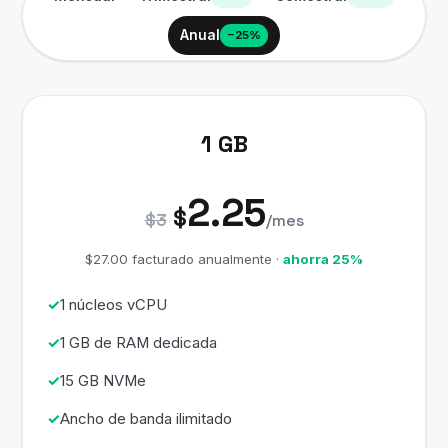
Anual
−25%
1 GB
2.25
$
$3
/mes
$27.00 facturado anualmente ·
ahorra 25%
1 núcleos vCPU
1 GB de RAM dedicada
15 GB NVMe
Ancho de banda ilimitado