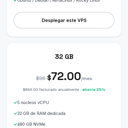
Ubuntu / Debian / AlmaLinux / Rocky Linux
Desplegar este VPS
32 GB
72.00
$
$96
/mes
$864.00 facturado anualmente ·
ahorra 25%
5 núcleos vCPU
32 GB de RAM dedicada
480 GB NVMe