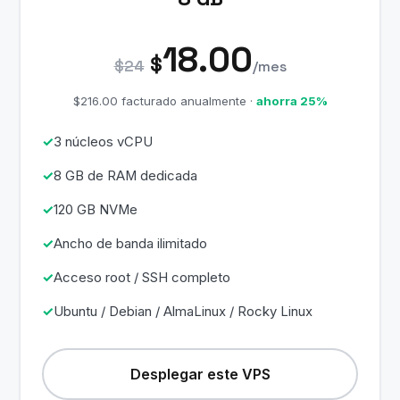
18.00
$
$24
/mes
$216.00 facturado anualmente ·
ahorra 25%
3 núcleos vCPU
8 GB de RAM dedicada
120 GB NVMe
Ancho de banda ilimitado
Acceso root / SSH completo
Ubuntu / Debian / AlmaLinux / Rocky Linux
Desplegar este VPS