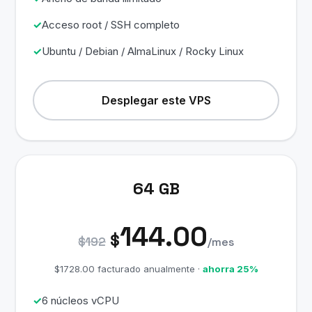
Acceso root / SSH completo
Ubuntu / Debian / AlmaLinux / Rocky Linux
Desplegar este VPS
64 GB
144.00
$
$192
/mes
$1728.00 facturado anualmente ·
ahorra 25%
6 núcleos vCPU