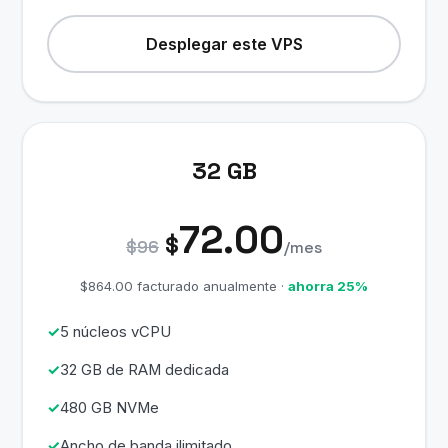
Desplegar este VPS
32 GB
72.00
$
$96
/mes
$864.00 facturado anualmente ·
ahorra 25%
5 núcleos vCPU
32 GB de RAM dedicada
480 GB NVMe
Ancho de banda ilimitado