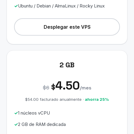
Ubuntu / Debian / AlmaLinux / Rocky Linux
Desplegar este VPS
2 GB
4.50
$
$6
/mes
$54.00 facturado anualmente ·
ahorra 25%
1 núcleos vCPU
2 GB de RAM dedicada