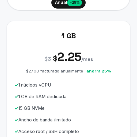
Anual
−25%
1 GB
2.25
$
$3
/mes
$27.00 facturado anualmente ·
ahorra 25%
1 núcleos vCPU
1 GB de RAM dedicada
15 GB NVMe
Ancho de banda ilimitado
Acceso root / SSH completo