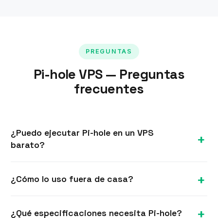
PREGUNTAS
Pi-hole VPS — Preguntas
frecuentes
¿Puedo ejecutar Pi-hole en un VPS
barato?
Sí. Pi-hole funciona muy bien en un pequeño VPS
¿Cómo lo uso fuera de casa?
Linux, ofreciéndote bloqueo de anuncios en toda
la red que puedes usar en cualquier lugar —
Ejecuta una VPN (como WireGuard) en el mismo
especialmente útil combinado con una VPN
¿Qué especificaciones necesita Pi-hole?
VPS o en uno vinculado y configura su DNS en Pi-