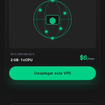
RECOMENDADO
$6
/mes
2 GB · 1 vCPU
Desplegar este VPS