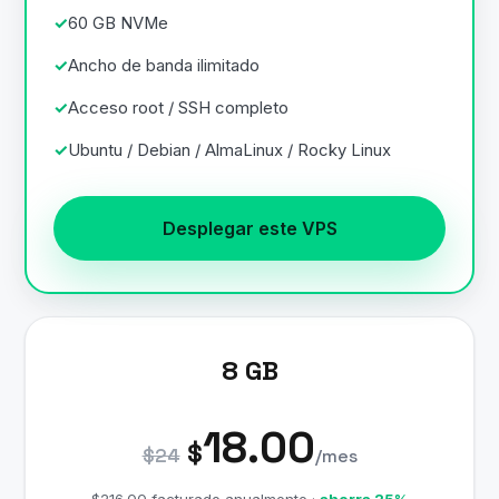
60 GB NVMe
Ancho de banda ilimitado
Acceso root / SSH completo
Ubuntu / Debian / AlmaLinux / Rocky Linux
Desplegar este VPS
8 GB
18.00
$
$24
/mes
$216.00 facturado anualmente ·
ahorra 25%