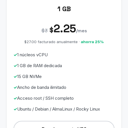
1 GB
2.25
$
$3
/mes
$27.00 facturado anualmente ·
ahorra 25%
1 núcleos vCPU
1 GB de RAM dedicada
15 GB NVMe
Ancho de banda ilimitado
Acceso root / SSH completo
Ubuntu / Debian / AlmaLinux / Rocky Linux