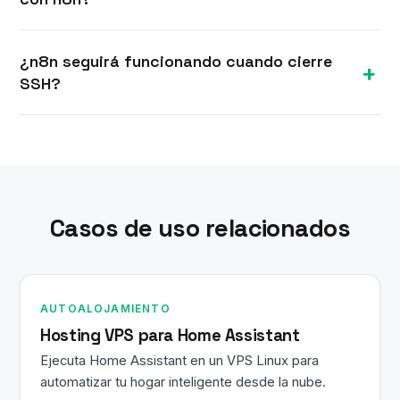
con muchas ejecuciones simultáneas o grandes
volúmenes de datos se benefician de más RAM.
La mayoría de los planes VPS Linux se
¿n8n seguirá funcionando cuando cierre
aprovisionan en minutos tras el pedido. Recibes
SSH?
tu IP y credenciales root SSH por correo y puedes
instalar n8n de inmediato.
Sí. Tu VPS Linux permanece encendido 24/7, por
lo que n8n y todos los servicios siguen
ejecutándose después de cerrar la sesión SSH.
Casos de uso relacionados
AUTOALOJAMIENTO
Hosting VPS para Home Assistant
Ejecuta Home Assistant en un VPS Linux para
automatizar tu hogar inteligente desde la nube.