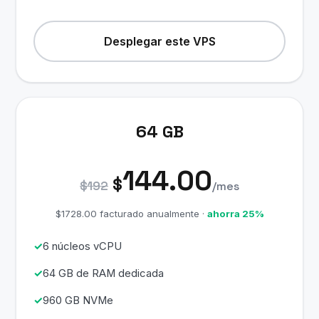
Desplegar este VPS
64 GB
144.00
$
$192
/mes
$1728.00 facturado anualmente ·
ahorra 25%
6 núcleos vCPU
64 GB de RAM dedicada
960 GB NVMe