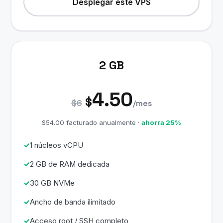
Desplegar este VPS
2 GB
4.50
$
$6
/mes
$54.00 facturado anualmente ·
ahorra 25%
1 núcleos vCPU
2 GB de RAM dedicada
30 GB NVMe
Ancho de banda ilimitado
Acceso root / SSH completo