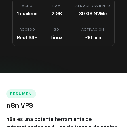
VCPU
RAM
ALMACENAMIENTO
1 núcleos
2 GB
30 GB NVMe
ACCESO
SO
ACTIVACIÓN
Root SSH
Linux
~10 min
RESUMEN
n8n VPS
n8n
es una potente herramienta de