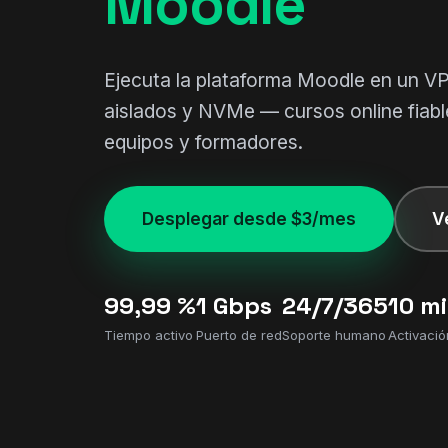
Moodle
Ejecuta la plataforma Moodle en un V
aislados y NVMe — cursos online fiabl
equipos y formadores.
Desplegar desde $3/mes
V
99,99 %
1 Gbps
24/7/365
10 m
Tiempo activo
Puerto de red
Soporte humano
Activació