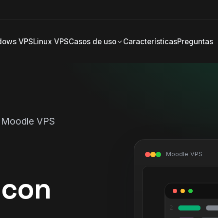
dows VPS
Linux VPS
Casos de uso
Características
Preguntas
› Moodle VPS
Moodle VPS
 con
2