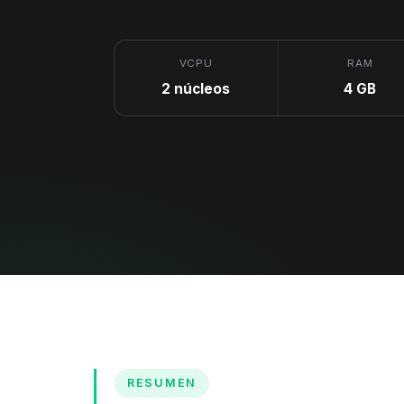
VCPU
RAM
2 núcleos
4 GB
RESUMEN