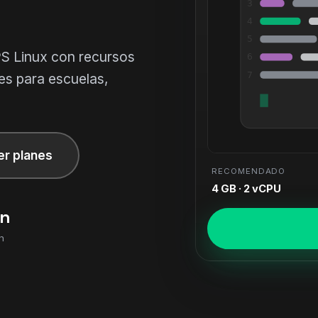
3
4
5
PS Linux con recursos
6
7
es para escuelas,
er planes
RECOMENDADO
4 GB · 2 vCPU
in
n