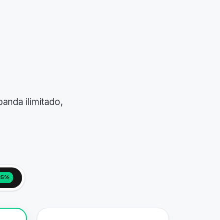
nda ilimitado,
25%