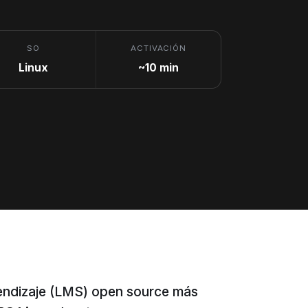
SO
ACTIVACIÓN
Linux
~10 min
rendizaje (LMS) open source más