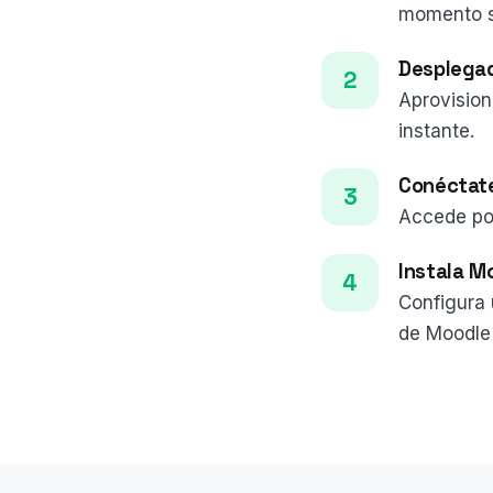
momento si
Desplega
Aprovision
instante.
Conéctat
Accede po
Instala M
Configura 
de Moodle 