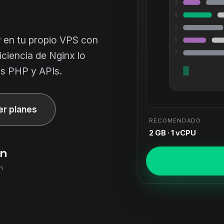
3
4
5
 en tu propio VPS con
6
7
ciencia de Nginx lo
os PHP y APIs.
er planes
RECOMENDADO
2 GB · 1 vCPU
in
n