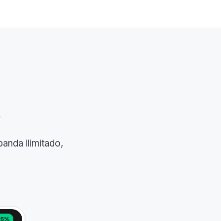
S
nda ilimitado,
25%