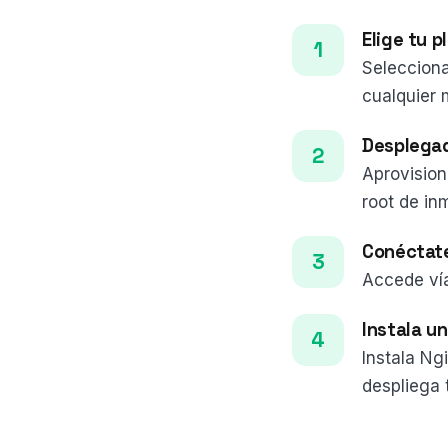
Elige tu p
Selecciona
cualquier 
Desplega
Aprovision
root de in
Conéctat
Accede ví
Instala u
Instala Ng
despliega 