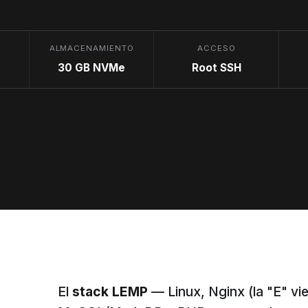
ALMACENAMIENTO
ACCESO
30 GB NVMe
Root SSH
El
stack LEMP
— Linux, Nginx (la "E" vi