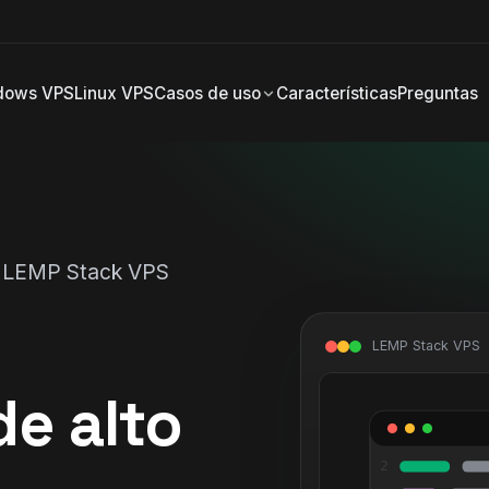
dows VPS
Linux VPS
Casos de uso
Características
Preguntas
› LEMP Stack VPS
LEMP Stack VPS
e alto
2