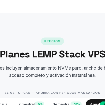
PRECIOS
Planes LEMP Stack VP
es incluyen almacenamiento NVMe puro, ancho de ba
acceso completo y activación instantánea.
ELIGE TU PLAN — AHORRA CON PERIODOS MÁS LARGOS
sual
Trimestral
Semestral
Anual
−5%
−10%
−