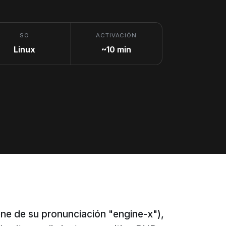
SO
ACTIVACIÓN
Linux
~10 min
ene de su pronunciación "engine-x"),