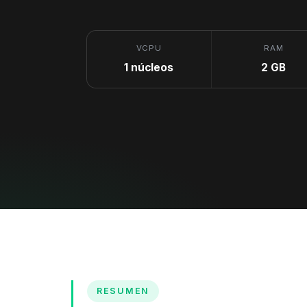
VCPU
RAM
1 núcleos
2 GB
RESUMEN