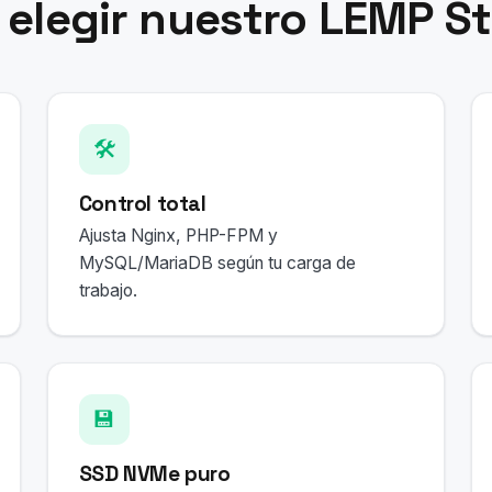
 elegir nuestro LEMP S
🛠️
Control total
Ajusta Nginx, PHP-FPM y
MySQL/MariaDB según tu carga de
trabajo.
💾
SSD NVMe puro