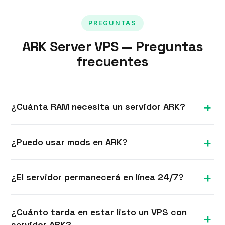
PREGUNTAS
ARK Server VPS — Preguntas
frecuentes
¿Cuánta RAM necesita un servidor ARK?
ARK es muy exigente en RAM — recomendamos
¿Puedo usar mods en ARK?
16 GB o más, especialmente con mods y mayor
cantidad de jugadores, para mantener la
Sí. Con root completo puedes instalar mods de
estabilidad del servidor.
¿El servidor permanecerá en línea 24/7?
Steam Workshop y mapas personalizados y
configurarlos en tu servidor.
Sí. El VPS funciona sin parar, por lo que tu mundo
¿Cuánto tarda en estar listo un VPS con
ARK siempre está disponible con progreso
servidor ARK?