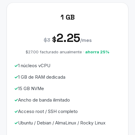
1 GB
2.25
$
$3
/mes
$27.00 facturado anualmente ·
ahorra 25%
1 núcleos vCPU
1 GB de RAM dedicada
15 GB NVMe
Ancho de banda ilimitado
Acceso root / SSH completo
Ubuntu / Debian / AlmaLinux / Rocky Linux