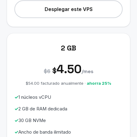
Desplegar este VPS
2 GB
4.50
$
$6
/mes
$54.00 facturado anualmente ·
ahorra 25%
1 núcleos vCPU
2 GB de RAM dedicada
30 GB NVMe
Ancho de banda ilimitado