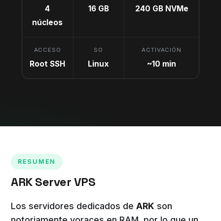
4
16 GB
240 GB NVMe
núcleos
ACCESO
SO
ACTIVACIÓN
Root SSH
Linux
~10 min
RESUMEN
ARK Server VPS
Los servidores dedicados de
ARK
son
notoriamente voraces en RAM, por lo que un