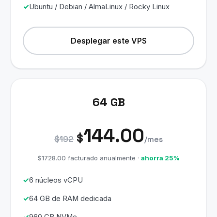
Ubuntu / Debian / AlmaLinux / Rocky Linux
Desplegar este VPS
64 GB
144.00
$
$192
/mes
$1728.00 facturado anualmente ·
ahorra 25%
6 núcleos vCPU
64 GB de RAM dedicada
960 GB NVMe