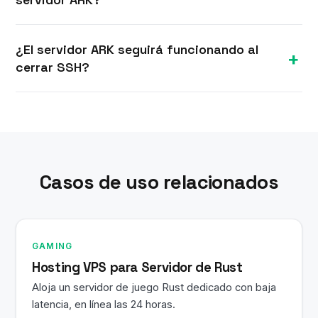
persistente.
La mayoría de los VPS Linux se aprovisionan en
¿El servidor ARK seguirá funcionando al
minutos tras el pedido. Recibes tu IP y
cerrar SSH?
credenciales SSH root por correo y puedes
instalar un servidor ARK de inmediato.
Sí. Tu VPS Linux permanece encendido 24/7, por
lo que el servidor ARK y todos los servicios
siguen funcionando tras cerrar tu sesión SSH.
Casos de uso relacionados
GAMING
Hosting VPS para Servidor de Rust
Aloja un servidor de juego Rust dedicado con baja
latencia, en línea las 24 horas.